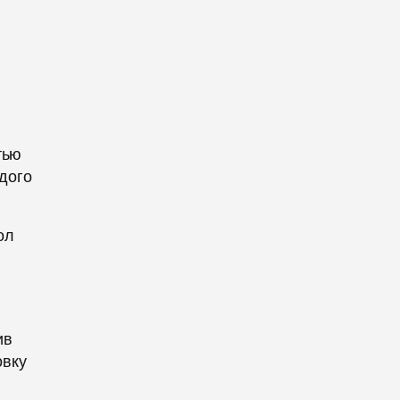
тью
дого
ол
ив
овку