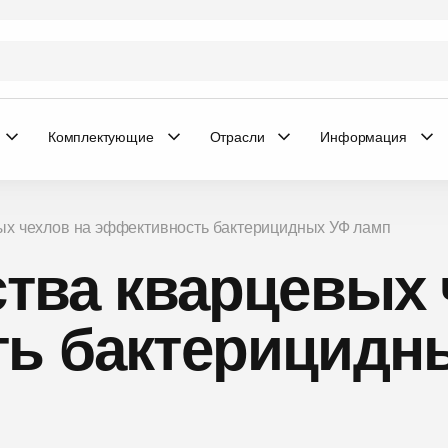
Комплектующие
Отрасли
Информация
вых чехлов на эффективность бактерицидных УФ ламп
тва кварцевых 
ь бактерицидн