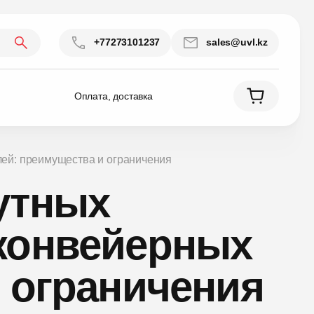
+77273101237
sales@uvl.kz
Оплата, доставка
лей: преимущества и ограничения
утных
конвейерных
 ограничения