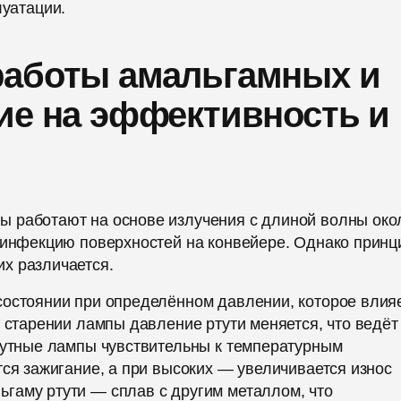
луатации.
работы амальгамных и
ие на эффективность и
ы работают на основе излучения с длиной волны око
езинфекцию поверхностей на конвейере. Однако принц
х различается.
состоянии при определённом давлении, которое влия
 старении лампы давление ртути меняется, что ведёт
ртутные лампы чувствительны к температурным
тся зажигание, а при высоких — увеличивается износ
гаму ртути — сплав с другим металлом, что