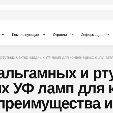
Комплектующие
Отрасли
Информация
 ртутных бактерицидных УФ ламп для конвейерных облучате
альгамных и рт
х УФ ламп для 
 преимущества и