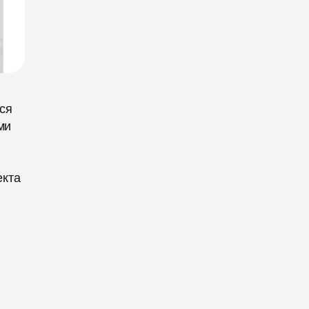
ся
ми
екта