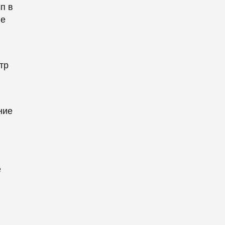
п в
ые
тр
ние
е