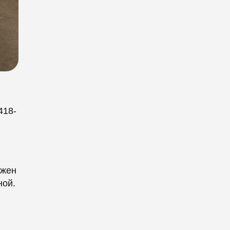
418-
лжен
ной.