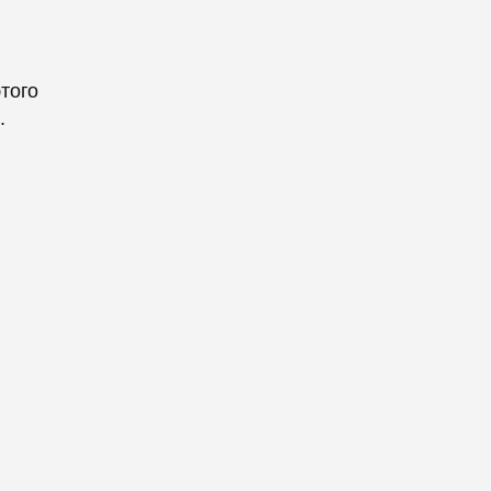
того
.