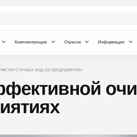
Комплектующие
Отрасли
Информация
чистки сточных вод на предприятиях
фективной очи
риятиях