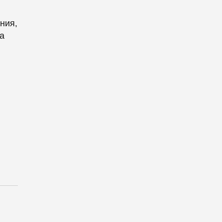
ния,
а