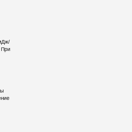
мДж/
 При
ры
ение