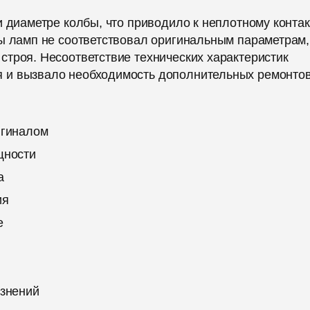
и диаметре колбы, что приводило к неплотному контак
ы ламп не соответствовал оригинальным параметрам,
троя. Несоответствие технических характеристик
 и вызвало необходимость дополнительных ремонтов
игиналом
щности
а
ия
е
язнений