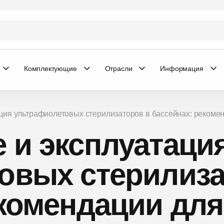
Комплектующие
Отрасли
Информация
ация ультрафиолетовых стерилизаторов в бассейнах: рекоме
 и эксплуатаци
овых стерилиза
екомендации дл