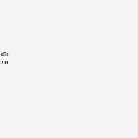
кВт.
ыли