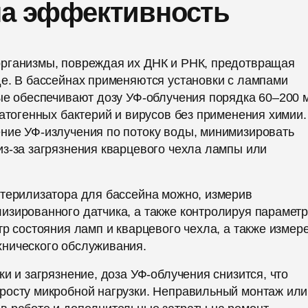
на эффективность
организмы, повреждая их ДНК и РНК, предотвращая
де. В бассейнах применяются установки с лампами
ые обеспечивают дозу УФ-облучения порядка 60–200 
патогенных бактерий и вирусов без применения химии.
ние УФ-излучения по потоку воды, минимизировать
з-за загрязнения кварцевого чехла лампы или
стерилизатора для бассейна можно, измерив
изированного датчика, а также контролируя парамет
тр состояния ламп и кварцевого чехла, а также измер
нического обслуживания.
и и загрязнение, доза УФ-облучения снизится, что
росту микробной нагрузки. Неправильный монтаж или