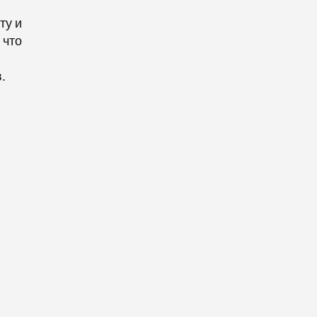
ту и
 что
.