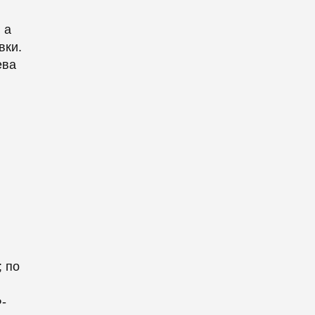
 а
вки.
ева
; по
-