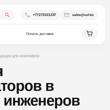
+77273101237
sales@uvl.kz
Оплата, доставка
ндации для инженеров
я
торов в
я инженеров