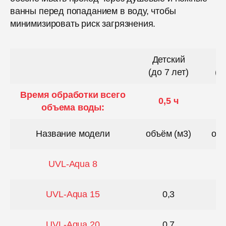
ванны перед попаданием в воду, чтобы
минимизировать риск загрязнения.
Детский
Д
(до 7 лет)
(о
Время обработки всего
0,5 ч
объема воды:
Название модели
объём (м3)
объ
UVL-Aqua 8
UVL-Aqua 15
0,3
UVL-Aqua 20
0,7