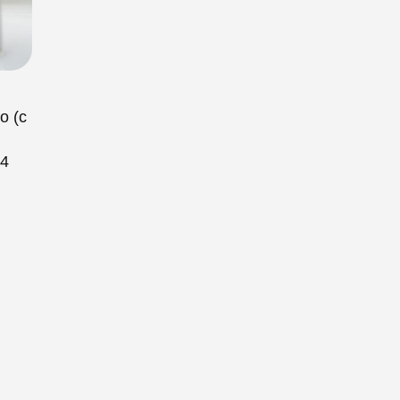
о (с
54