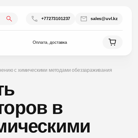
+77273101237
sales@uvl.kz
Оплата, доставка
внению с химическими методами обеззараживания
ть
торов в
имическими