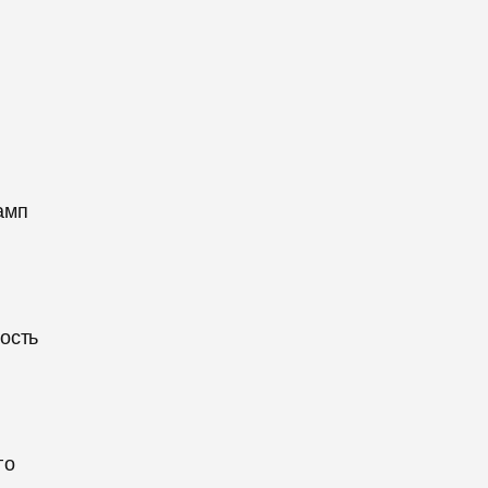
амп
ость
го