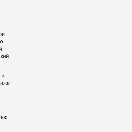
ри
ло
й
ский
 и
ниже
тью
о