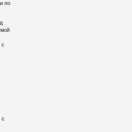
и по
од
имой
 с
 с