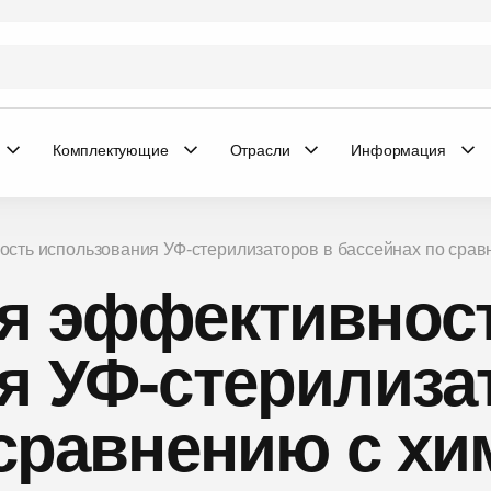
Комплектующие
Отрасли
Информация
ость использования УФ-стерилизаторов в бассейнах по сра
я эффективнос
я УФ-стерилиза
 сравнению с х