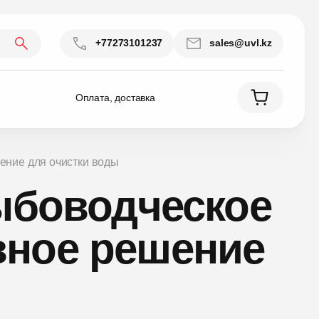
+77273101237
sales@uvl.kz
Оплата, доставка
ение для очистки воды
рыбоводческое
вное решение