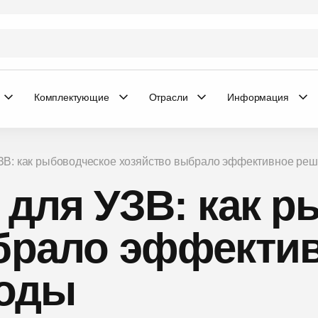
Комплектующие
Отрасли
Информация
УЗВ: как рыбоводческое хозяйство выбрало эффективное реш
 для УЗВ: как 
брало эффекти
воды