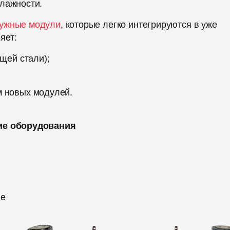
влажности.
ружные модули
, которые легко интегрируются в уже
яет:
щей стали);
м новых модулей.
ие оборудования
ые