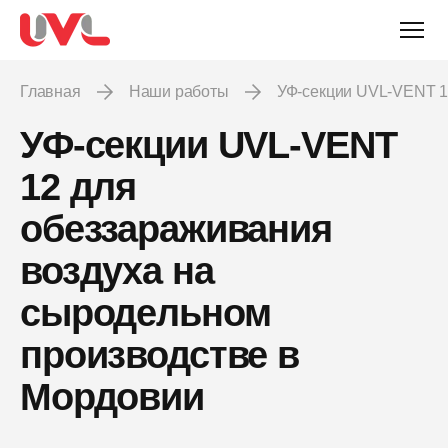
Главная
Наши работы
УФ-секции UVL-VENT 
УФ-секции UVL-VENT
12 для
обеззараживания
воздуха на
сыродельном
производстве в
Мордовии