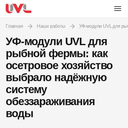
Главная
Наши работы
УФ-модули UVL для р
УФ-модули UVL для
рыбной фермы: как
осетровое хозяйство
выбрало надёжную
систему
обеззараживания
воды