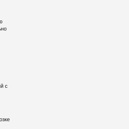
ю
ьно
й с
озке