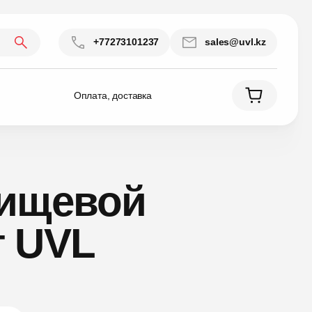
+77273101237
sales@uvl.kz
Оплата, доставка
пищевой
т UVL