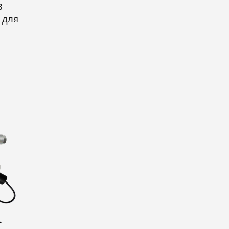
В
 для