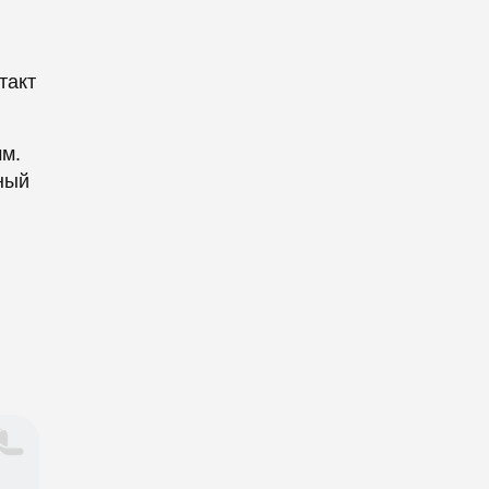
такт
мм.
ный
.