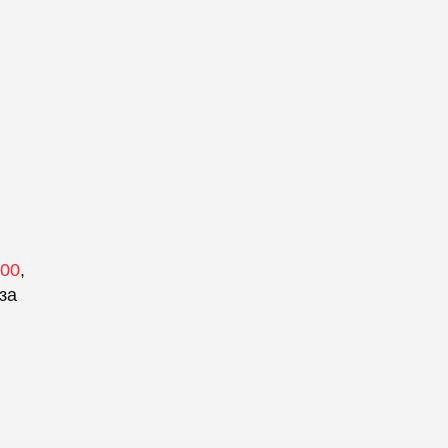
700
,
за