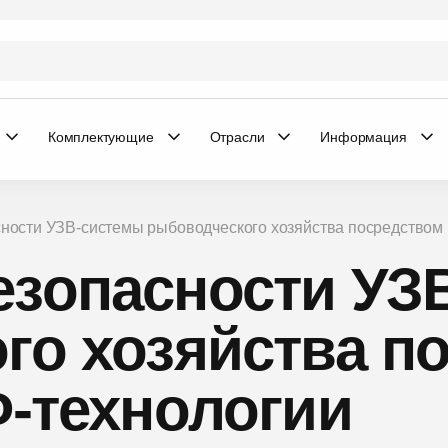
Комплектующие
Отрасли
Информация
ности УЗВ-системы рыбоводческого хозяйства посредством 
зопасности УЗ
го хозяйства п
Ф-технологии