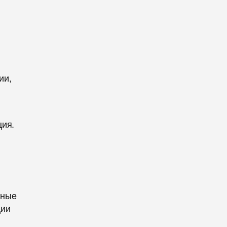
ии,
ция.
ьные
ции