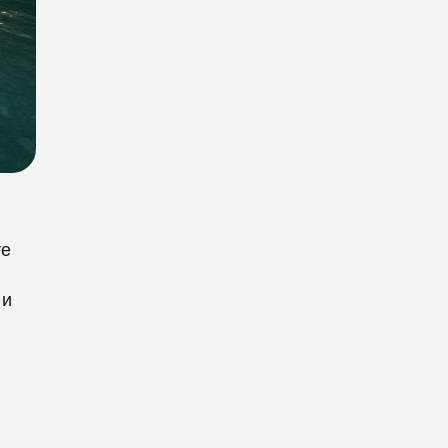
те
 и