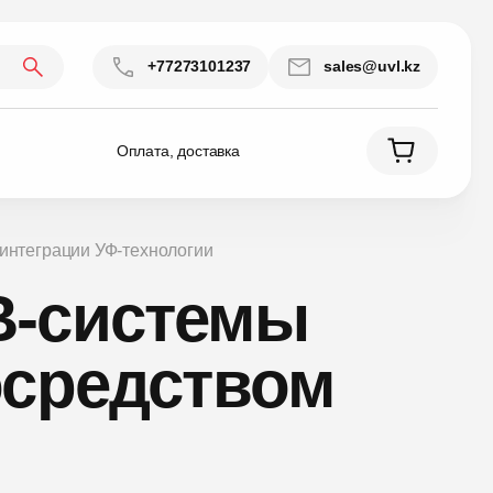
+77273101237
sales@uvl.kz
Оплата, доставка
интеграции УФ-технологии
В-системы
осредством