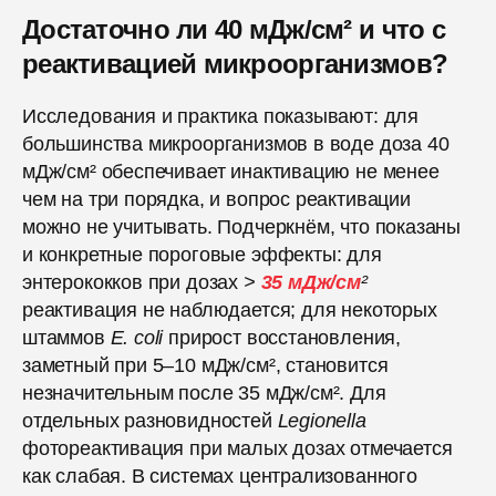
Достаточно ли 40 мДж/см² и что с
реактивацией микроорганизмов?
Исследования и практика показывают: для
большинства микроорганизмов в воде доза 40
мДж/см² обеспечивает инактивацию не менее
чем на три порядка, и вопрос реактивации
можно не учитывать. Подчеркнём, что показаны
и конкретные пороговые эффекты: для
энтерококков при дозах
>
35 мДж/см
²
реактивация не наблюдается; для некоторых
штаммов
E. coli
прирост восстановления,
заметный при 5–10 мДж/см², становится
незначительным после 35 мДж/см². Для
отдельных разновидностей
Legionella
фотореактивация при малых дозах отмечается
как слабая. В системах централизованного