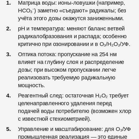
Матрица воды: ионы-ловушки (например,
HCO₃⁻) заметно «съедают» радикалы; без
учёта этого дозы окажутся заниженными.
pH и температура: меняют баланс ветвей
радикалобразования и распада; особенно
критично при озонировании и в O₃/H₂O₂/УФ.
Оптика потока: пропускание на 254 нм
влияет на глубину слоя и распределение
дозы; при высоком пропускании легче
реализовать требуемую радикальную
мощность.
Реагентный след: остаточная H₂O₂ требует
целенаправленного удаления перед
подачей воды потребителю (возможен хлор
с известной стехиометрией).
Управление и масштабирование: для O₃/УФ
промышленная реализация — это единые