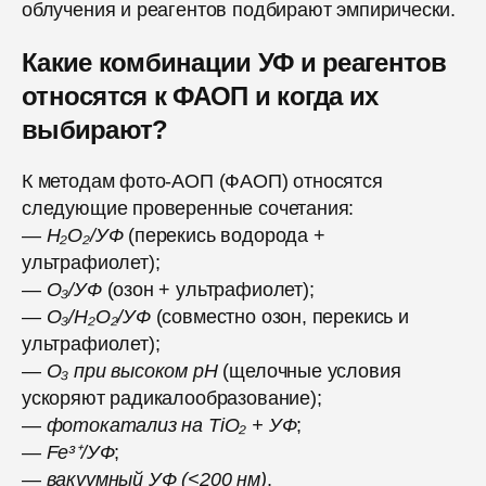
облучения и реагентов подбирают эмпирически.
Какие комбинации УФ и реагентов
относятся к ФАОП и когда их
выбирают?
К методам фото-АОП (ФАОП) относятся
следующие проверенные сочетания:
—
H₂O₂/УФ
(перекись водорода +
ультрафиолет);
—
O₃/УФ
(озон + ультрафиолет);
—
O₃/H₂O₂/УФ
(совместно озон, перекись и
ультрафиолет);
—
O₃ при высоком pH
(щелочные условия
ускоряют радикалообразование);
—
фотокатализ на TiO₂ + УФ
;
—
Fe³⁺/УФ
;
—
вакуумный УФ (<200 нм)
.