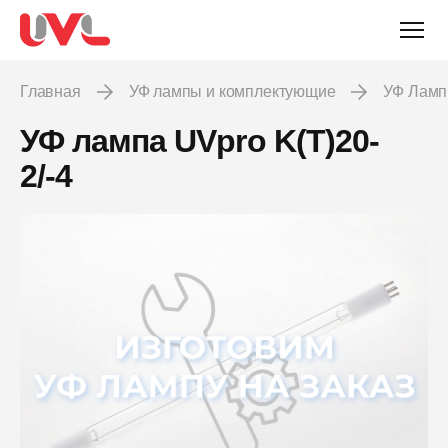
Главная
УФ лампы и комплектующие
УФ Лам
УФ лампа UVpro K(T)20-
2/-4