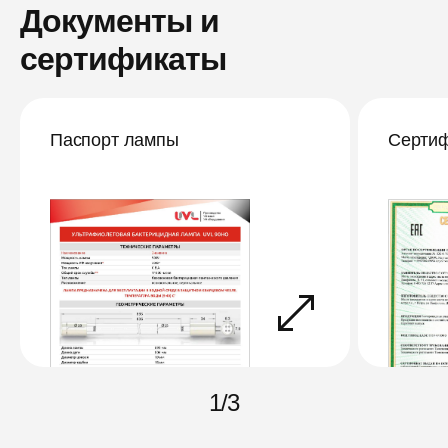
Документы и
сертификаты
Паспорт лампы
Сертиф
1
/
3