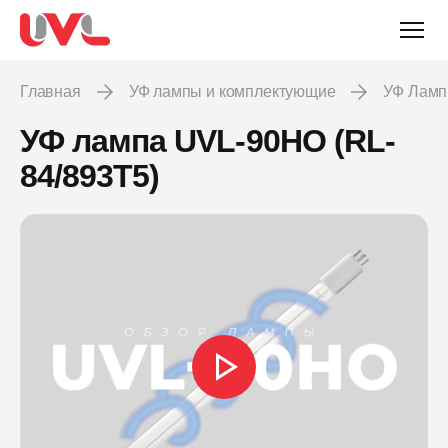
Главная
УФ лампы и комплектующие
УФ Лам
УФ лампа UVL-90HO (RL-
84/893T5)