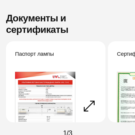
Документы и
сертификаты
Паспорт лампы
Сертиф
1
/
3