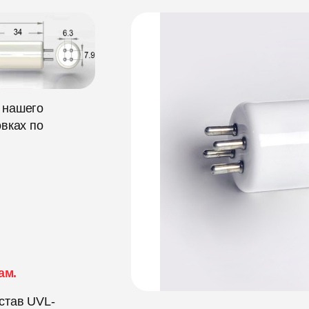
 нашего
вках по
ам.
став UVL-