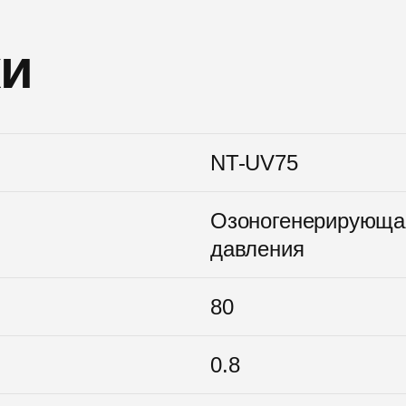
ки
NT-UV75
Озоногенерирующая
давления
80
0.8