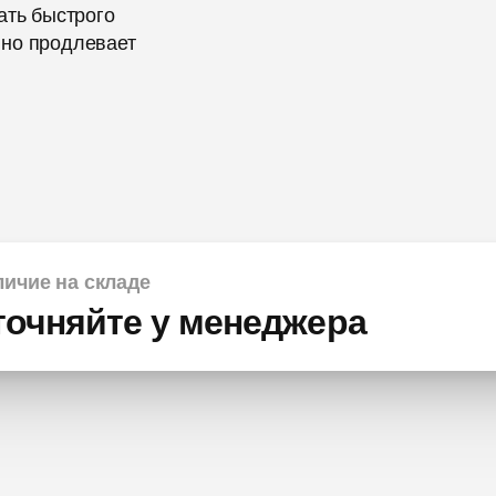
ать быстрого
нно продлевает
ичие на складе
точняйте у менеджера