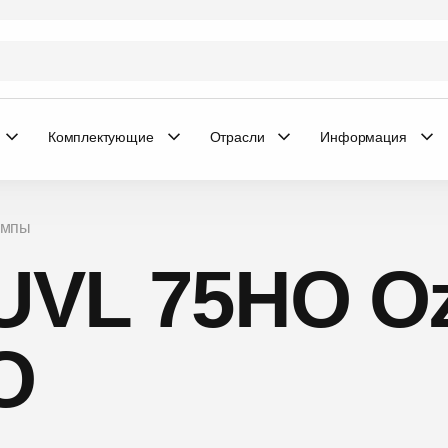
Комплектующие
Отрасли
Информация
ампы
UVL 75HO O
О