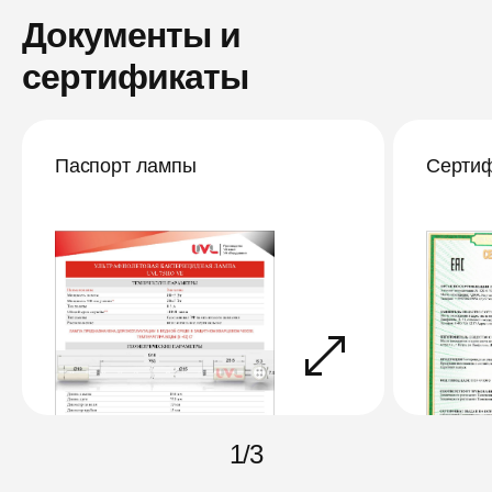
Документы и
сертификаты
Паспорт лампы
Сертиф
1
/
3