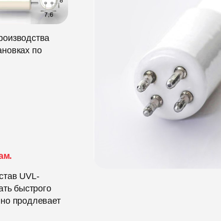
роизводства
ановках по
ам.
став UVL-
ать быстрого
нно продлевает