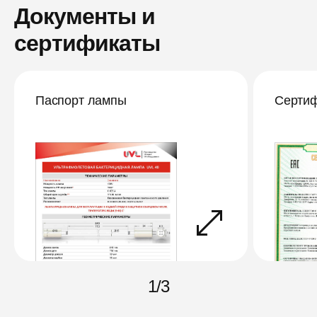
Документы и
сертификаты
Паспорт лампы
Сертиф
1
/
3