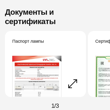
Документы и
сертификаты
Паспорт лампы
Сертиф
1
/
3