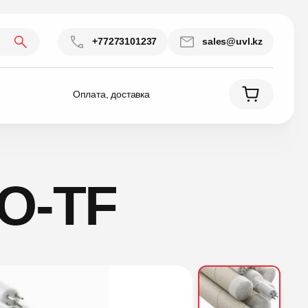
+77273101237
sales@uvl.kz
Оплата, доставка
O-TF