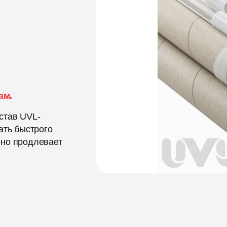
ам.
став UVL-
ать быстрого
нно продлевает