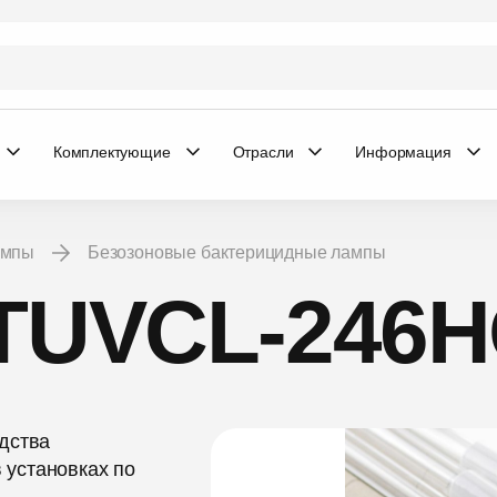
Комплектующие
Отрасли
Информация
ампы
Безозоновые бактерицидные лампы
TUVCL-246H
дства
установках по