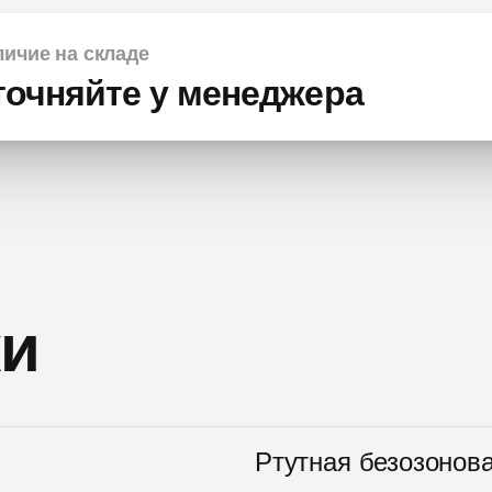
ичие на складе
точняйте у менеджера
ки
Ртутная безозонов