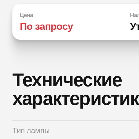
Цена
Нал
По запросу
У
Технические
характеристи
Тип лампы