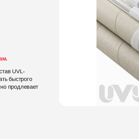
ам.
став UVL-
ать быстрого
нно продлевает