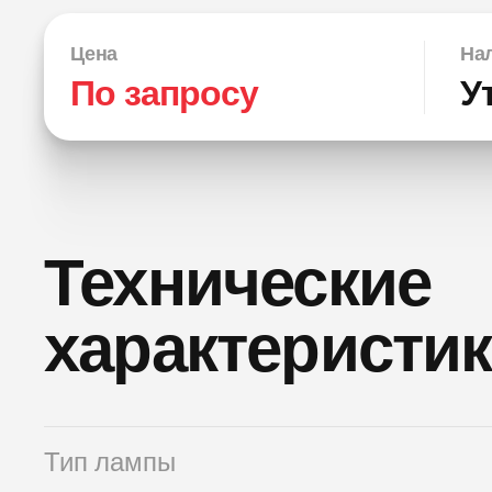
Цена
Нал
По запросу
У
Технические
характеристи
Тип лампы