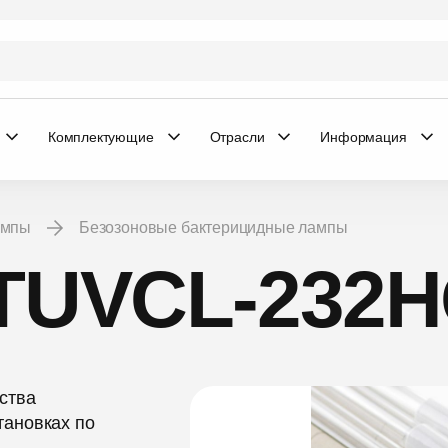
Комплектующие
Отрасли
Информация
ампы
Безозоновые бактерицидные лампы
 TUVCL-232
ства
ановках по