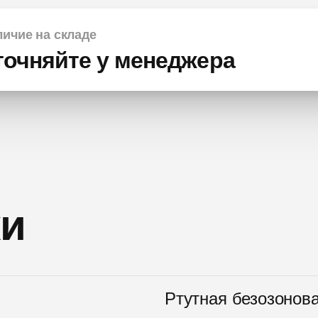
ичие на складе
точняйте у менеджера
ки
Ртутная безозонов