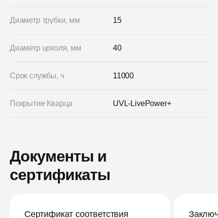
Диаметр трубки, мм
15
Диаметр цоколя, мм
40
Срок службы, ч
11000
Покрытие Кварца
UVL-LivePower+
Документы и
сертификаты
Сертификат соответствия
Заключ