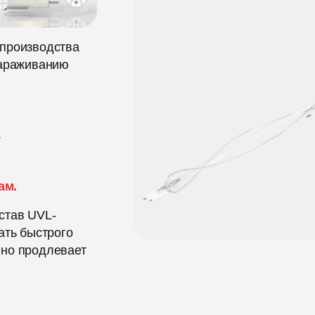
 производства
зараживанию
.
ам.
став UVL-
ать быстрого
нно продлевает