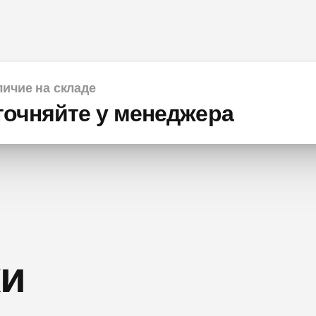
ичие на складе
точняйте у менеджера
ки