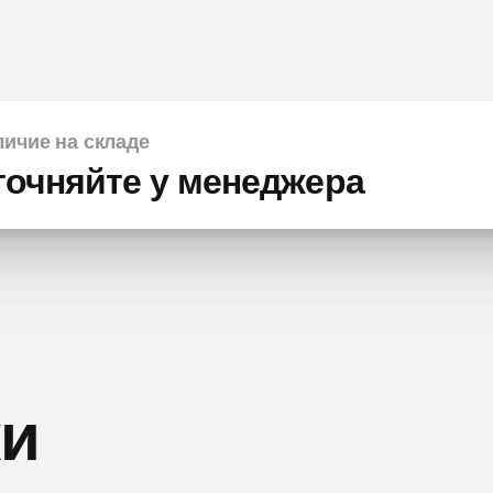
ичие на складе
точняйте у менеджера
ки