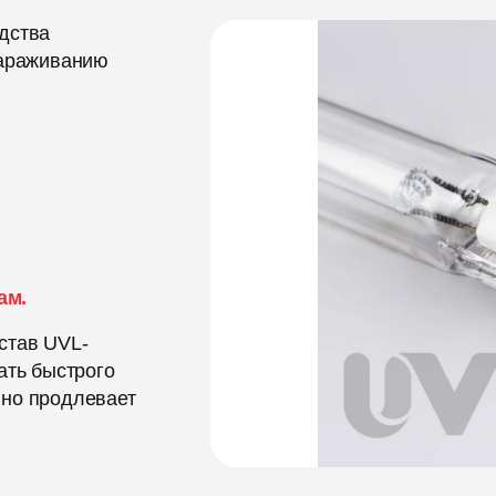
дства
зараживанию
ам.
став UVL-
ать быстрого
нно продлевает