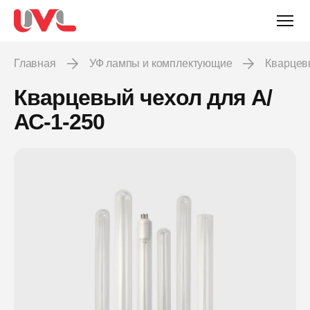
Главная
УФ лампы и комплектующие
Кварце
Кварцевый чехол для А/
АС-1-250