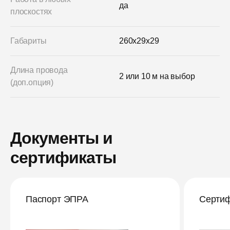
да
плоскостях
Габариты
260x29x29
Длина провода
2 или 10 м на выбор
(доп.опция)
Документы и
сертификаты
Паспорт ЭПРА
Сертиф