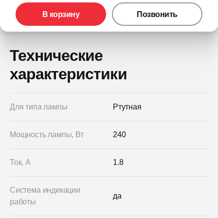
В корзину
Позвонить
Технические
характеристики
Для типа лампы
Ртутная
Мощность лампы, Вт
240
Ток, А
1.8
Система индикации
да
работы