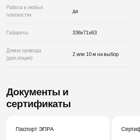
Работа в любых
да
плоскостях
Габариты
336x71x63
Длина провода
2 или 10 м на выбор
(доп.опция)
Документы и
сертификаты
Паспорт ЭПРА
Сертиф