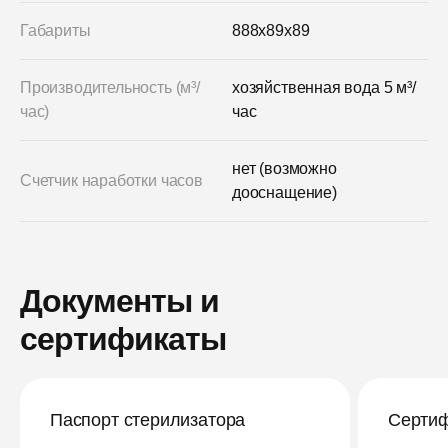
Габариты
888x89x89
Производительность (м³/
хозяйственная вода 5 м³/
час)
час
нет (возможно
Счетчик наработки часов
дооснащение)
Документы и
сертификаты
Паспорт стерилизатора
Сертиф