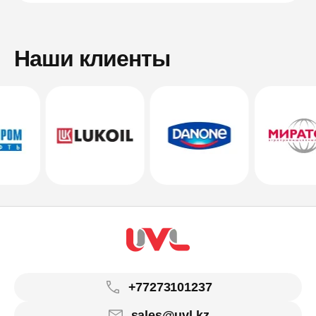
Наши клиенты
+77273101237
sales@uvl.kz