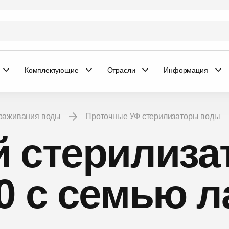
Комплектующие
Отрасли
Информация
араживания воды
Проточные УФ стерилизаторы воды
 стерилиза
0 с семью 