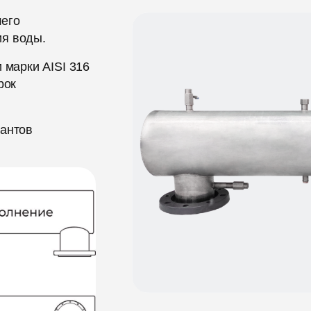
шего
ия воды.
 марки AISI 316
рок
иантов