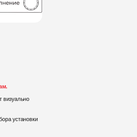
ам.
т визуально
бора установки