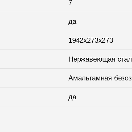
7
да
1942x273x273
Нержавеющая стал
Амальгамная безоз
да