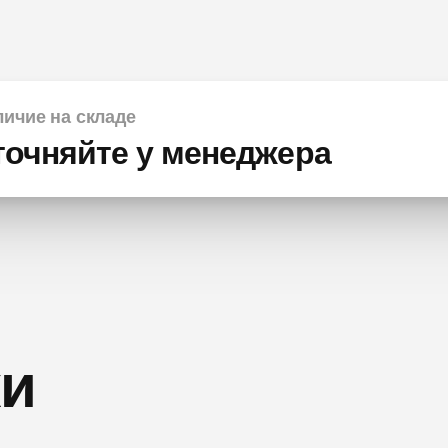
ичие на складе
точняйте у менеджера
ки