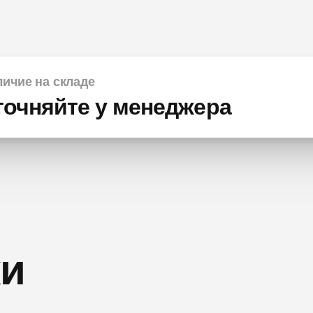
ичие на складе
точняйте у менеджера
ки