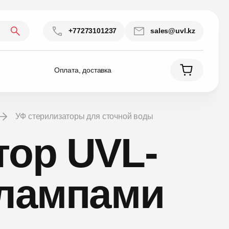
+77273101237
sales@uvl.kz
Оплата, доставка
УФ стерилизаторы для сточной воды
тор UVL-
 лампами