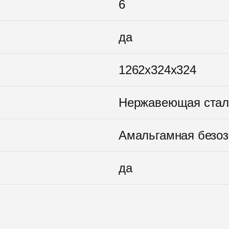
6
да
1262x324x324
Нержавеющая стал
Амальгамная безоз
да