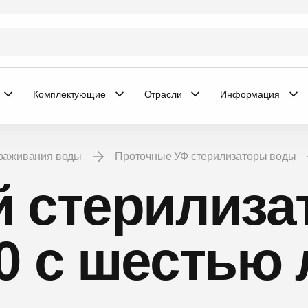
Комплектующие
Отрасли
Информация
араживания воды
Проточные УФ стерилизаторы воды
 стерилиза
0 с шестью