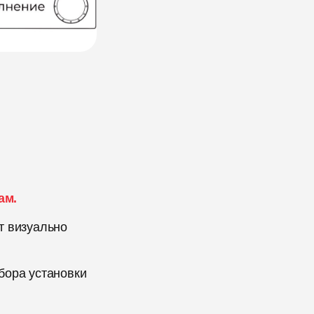
ам.
т визуально
бора установки