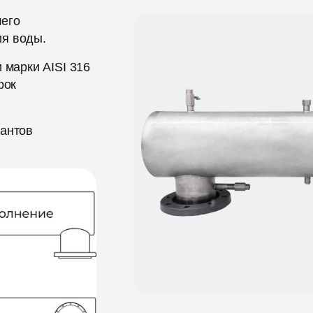
шего
ия воды.
 марки AISI 316
рок
иантов