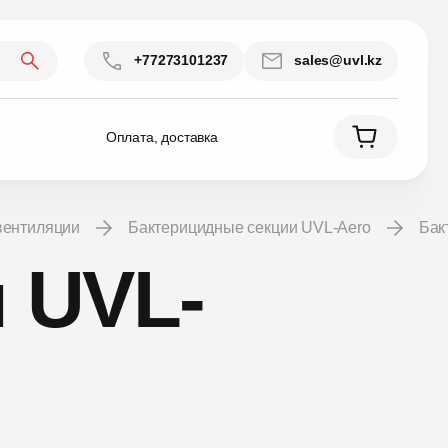
+77273101237
sales@uvl.kz
Оплата, доставка
 вентиляции
Бактерицидные секции UVL-Aero
Ба
 UVL-