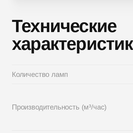
Технические
характеристи
Количество ламп
Производительность (м³/час)