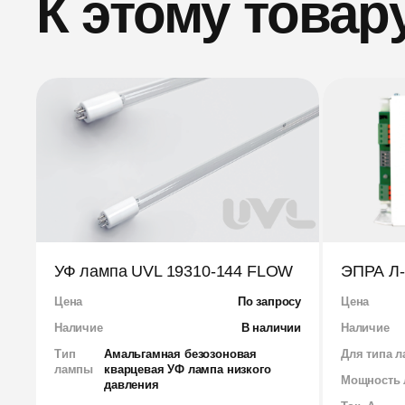
К этому товар
УФ лампа UVL 19310-144 FLOW
ЭПРА Л-
Цена
По запросу
Цена
Наличие
В наличии
Наличие
Тип
Амальгамная безозоновая
Для типа 
лампы
кварцевая УФ лампа низкого
Мощность 
давления