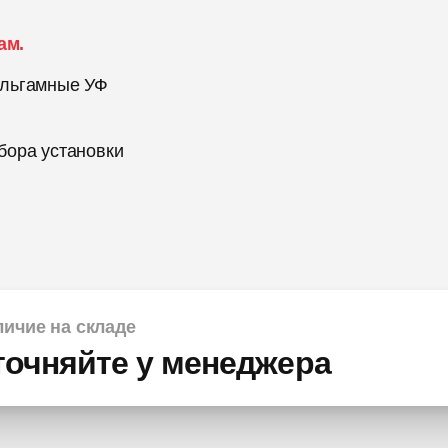
ам.
альгамные УФ
бора установки
ичие на складе
точняйте у менеджера