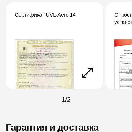
Сертификат UVL-Aero 14
Опросн
устано
1
/
2
Гарантия и доставка