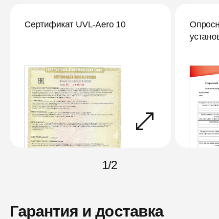
Сертификат UVL-Aero 10
Опросн
устано
1
/
2
Гарантия и доставка